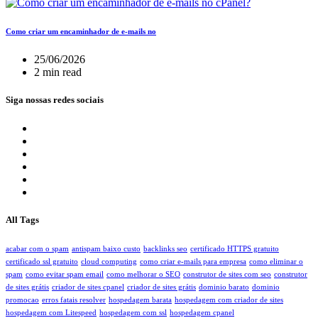
Como criar um encaminhador de e-mails no
25/06/2026
2 min read
Siga nossas redes sociais
All Tags
acabar com o spam
antispam baixo custo
backlinks seo
certificado HTTPS gratuito
certificado ssl gratuito
cloud computing
como criar e-mails para empresa
como eliminar o
spam
como evitar spam email
como melhorar o SEO
construtor de sites com seo
construtor
de sites grátis
criador de sites cpanel
criador de sites grátis
dominio barato
dominio
promocao
erros fatais resolver
hospedagem barata
hospedagem com criador de sites
hospedagem com Litespeed
hospedagem com ssl
hospedagem cpanel