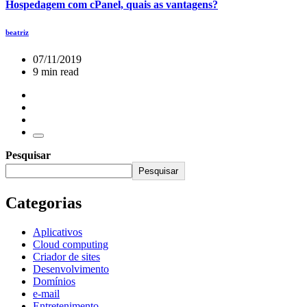
Hospedagem com cPanel, quais as vantagens?
beatriz
07/11/2019
9 min read
Pesquisar
Pesquisar
Categorias
Aplicativos
Cloud computing
Criador de sites
Desenvolvimento
Domínios
e-mail
Entretenimento