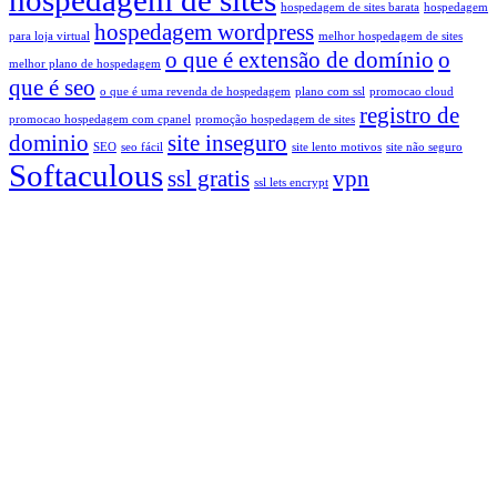
hospedagem de sites barata
hospedagem
hospedagem wordpress
para loja virtual
melhor hospedagem de sites
o que é extensão de domínio
o
melhor plano de hospedagem
que é seo
o que é uma revenda de hospedagem
plano com ssl
promocao cloud
registro de
promocao hospedagem com cpanel
promoção hospedagem de sites
dominio
site inseguro
SEO
seo fácil
site lento motivos
site não seguro
Softaculous
ssl gratis
vpn
ssl lets encrypt