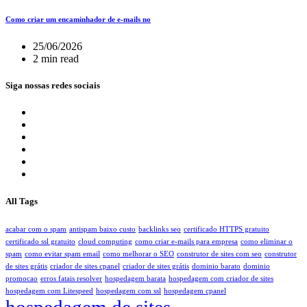
Como criar um encaminhador de e-mails no
25/06/2026
2 min read
Siga nossas redes sociais
All Tags
acabar com o spam
antispam baixo custo
backlinks seo
certificado HTTPS gratuito
certificado ssl gratuito
cloud computing
como criar e-mails para empresa
como eliminar o
spam
como evitar spam email
como melhorar o SEO
construtor de sites com seo
construtor
de sites grátis
criador de sites cpanel
criador de sites grátis
dominio barato
dominio
promocao
erros fatais resolver
hospedagem barata
hospedagem com criador de sites
hospedagem com Litespeed
hospedagem com ssl
hospedagem cpanel
hospedagem de sites