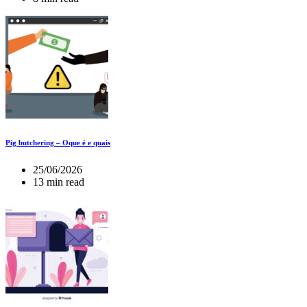
Pig butchering – Oque é e quais
25/06/2026
13 min read