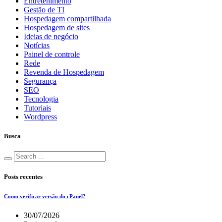
Entretenimento
Gestão de TI
Hospedagem compartilhada
Hospedagem de sites
Ideias de negócio
Notícias
Painel de controle
Rede
Revenda de Hospedagem
Segurança
SEO
Tecnologia
Tutoriais
Wordpress
Busca
Posts recentes
Como verificar versão do cPanel?
30/07/2026