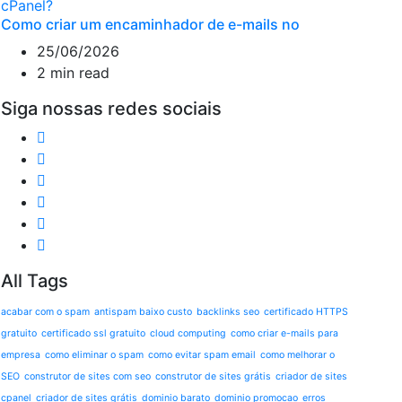
Como criar um encaminhador de e-mails no
25/06/2026
2 min read
Siga nossas redes sociais
All Tags
acabar com o spam
antispam baixo custo
backlinks seo
certificado HTTPS
gratuito
certificado ssl gratuito
cloud computing
como criar e-mails para
empresa
como eliminar o spam
como evitar spam email
como melhorar o
SEO
construtor de sites com seo
construtor de sites grátis
criador de sites
cpanel
criador de sites grátis
dominio barato
dominio promocao
erros