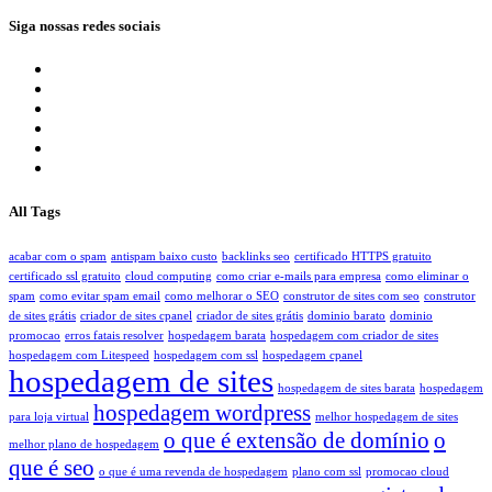
Siga nossas redes sociais
All Tags
acabar com o spam
antispam baixo custo
backlinks seo
certificado HTTPS gratuito
certificado ssl gratuito
cloud computing
como criar e-mails para empresa
como eliminar o
spam
como evitar spam email
como melhorar o SEO
construtor de sites com seo
construtor
de sites grátis
criador de sites cpanel
criador de sites grátis
dominio barato
dominio
promocao
erros fatais resolver
hospedagem barata
hospedagem com criador de sites
hospedagem com Litespeed
hospedagem com ssl
hospedagem cpanel
hospedagem de sites
hospedagem de sites barata
hospedagem
hospedagem wordpress
para loja virtual
melhor hospedagem de sites
o que é extensão de domínio
o
melhor plano de hospedagem
que é seo
o que é uma revenda de hospedagem
plano com ssl
promocao cloud