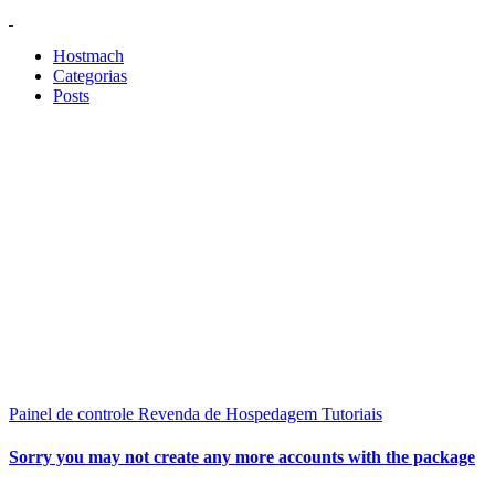
Hostmach
Categorias
Posts
Painel de controle
Revenda de Hospedagem
Tutoriais
Sorry you may not create any more accounts with the package