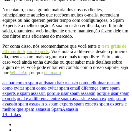
No entanto, para a grande maioria dos nossos clientes,
principalmente aqueles que recebem muitos e-mails, gerenciam
equipes ou não querem perder tempo com configurações, o Spam
Experts é a melhor opção. A sua precisão certificada, seu filtro de
saída, quarentena web inteligente e zero manutenção fazem dele um
dos filtros mais eficientes do mercado.
Por conta disso, nós recomendamos que você tente o
teste grátis de
30 dias do Spam Experts
. Você notará a diferença desde o primeiro
dia, menos spam, mais segurança e mais tempo livre. Entretanto,
caso você ainda tenha dúvidas ou quer saber mais detalhes sobre
algum deles, você pode entrar em contato com o nosso suporte, seja
por
WhatsApp
ou por
chamado
.
acabar com o spam
antispam baixo custo
como eliminar o spam
como evitar spam
como evitar spam email
diferença entre spam
experts e spam assassin
porque usar spam assassin
porque usar spam
experts
qual e a diferenca entre spam assassin e spam experts
spam
assassin
spam assassin x spam experts
spam experts
spam experts e
melhor que spam assassin
SpamAssassin
19
Likes