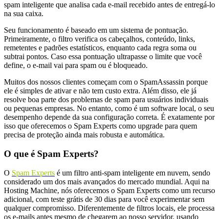
spam inteligente que analisa cada e-mail recebido antes de entregá-lo
na sua caixa.
Seu funcionamento é baseado em um sistema de pontuação.
Primeiramente, o filtro verifica os cabeçalhos, conteúdo, links,
remetentes e padrões estatísticos, enquanto cada regra soma ou
subtrai pontos. Caso essa pontuação ultrapasse o limite que você
define, o e-mail vai para spam ou é bloqueado.
Muitos dos nossos clientes começam com o SpamAssassin porque
ele é simples de ativar e não tem custo extra. Além disso, ele já
resolve boa parte dos problemas de spam para usuários individuais
ou pequenas empresas. No entanto, como é um software local, o seu
desempenho depende da sua configuração correta. É exatamente por
isso que oferecemos o Spam Experts como upgrade para quem
precisa de proteção ainda mais robusta e automática.
O que é Spam Experts?
O
Spam Experts
é um filtro anti-spam inteligente em nuvem, sendo
considerado um dos mais avançados do mercado mundial. Aqui na
Hosting Machine, nós oferecemos o Spam Experts como um recurso
adicional, com teste grátis de 30 dias para você experimentar sem
qualquer compromisso. Diferentemente de filtros locais, ele processa
os e-mails antes mesmo de chegarem ao nosso servidor, usando