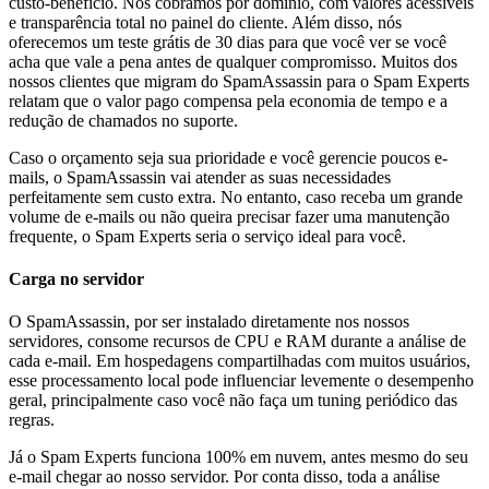
custo-benefício. Nós cobramos por domínio, com valores acessíveis
e transparência total no painel do cliente. Além disso, nós
oferecemos um teste grátis de 30 dias para que você ver se você
acha que vale a pena antes de qualquer compromisso. Muitos dos
nossos clientes que migram do SpamAssassin para o Spam Experts
relatam que o valor pago compensa pela economia de tempo e a
redução de chamados no suporte.
Caso o orçamento seja sua prioridade e você gerencie poucos e-
mails, o SpamAssassin vai atender as suas necessidades
perfeitamente sem custo extra. No entanto, caso receba um grande
volume de e-mails ou não queira precisar fazer uma manutenção
frequente, o Spam Experts seria o serviço ideal para você.
Carga no servidor
O SpamAssassin, por ser instalado diretamente nos nossos
servidores, consome recursos de CPU e RAM durante a análise de
cada e-mail. Em hospedagens compartilhadas com muitos usuários,
esse processamento local pode influenciar levemente o desempenho
geral, principalmente caso você não faça um tuning periódico das
regras.
Já o Spam Experts funciona 100% em nuvem, antes mesmo do seu
e-mail chegar ao nosso servidor. Por conta disso, toda a análise