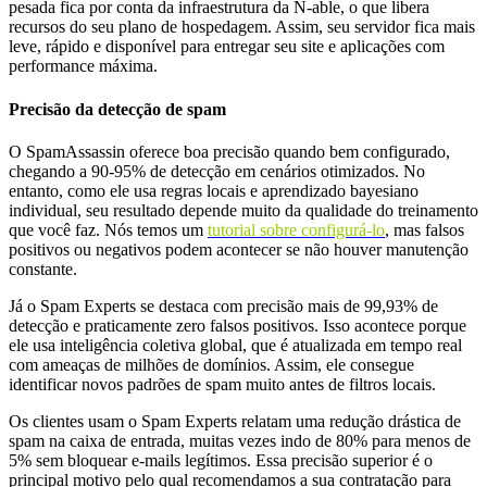
pesada fica por conta da infraestrutura da N-able, o que libera
recursos do seu plano de hospedagem. Assim, seu servidor fica mais
leve, rápido e disponível para entregar seu site e aplicações com
performance máxima.
Precisão da detecção de spam
O SpamAssassin oferece boa precisão quando bem configurado,
chegando a 90-95% de detecção em cenários otimizados. No
entanto, como ele usa regras locais e aprendizado bayesiano
individual, seu resultado depende muito da qualidade do treinamento
que você faz. Nós temos um
tutorial sobre configurá-lo
, mas falsos
positivos ou negativos podem acontecer se não houver manutenção
constante.
Já o Spam Experts se destaca com precisão mais de 99,93% de
detecção e praticamente zero falsos positivos. Isso acontece porque
ele usa inteligência coletiva global, que é atualizada em tempo real
com ameaças de milhões de domínios. Assim, ele consegue
identificar novos padrões de spam muito antes de filtros locais.
Os clientes usam o Spam Experts relatam uma redução drástica de
spam na caixa de entrada, muitas vezes indo de 80% para menos de
5% sem bloquear e-mails legítimos. Essa precisão superior é o
principal motivo pelo qual recomendamos a sua contratação para