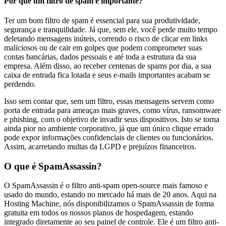
Por que um filtro de spam é importante?
Ter um bom filtro de spam é essencial para sua produtividade,
segurança e tranquilidade. Já que, sem ele, você perde muito tempo
deletando mensagens inúteis, correndo o risco de clicar em links
maliciosos ou de cair em golpes que podem comprometer suas
contas bancárias, dados pessoais e até toda a estrutura da sua
empresa. Além disso, ao receber centenas de spams por dia, a sua
caixa de entrada fica lotada e seus e-mails importantes acabam se
perdendo.
Isso sem contar que, sem um filtro, essas mensagens servem como
porta de entrada para ameaças mais graves, como vírus, ransomware
e phishing, com o objetivo de invadir seus dispositivos. Isto se torna
ainda pior no ambiente corporativo, já que um único clique errado
pode expor informações confidenciais de clientes ou funcionários.
Assim, acarretando multas da LGPD e prejuízos financeiros.
O que é SpamAssassin?
O SpamAssassin é o filtro anti-spam open-source mais famoso e
usado do mundo, estando no mercado há mais de 20 anos. Aqui na
Hosting Machine, nós disponibilizamos o SpamAssassin de forma
gratuita em todos os nossos planos de hospedagem, estando
integrado diretamente ao seu painel de controle. Ele é um filtro anti-