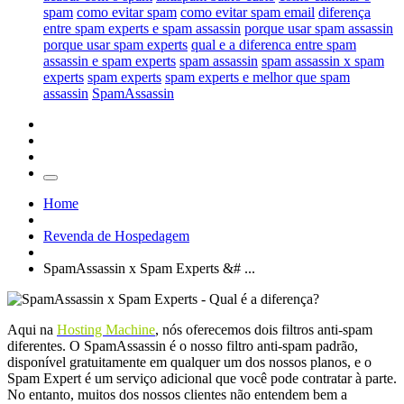
spam
como evitar spam
como evitar spam email
diferença
entre spam experts e spam assassin
porque usar spam assassin
porque usar spam experts
qual e a diferenca entre spam
assassin e spam experts
spam assassin
spam assassin x spam
experts
spam experts
spam experts e melhor que spam
assassin
SpamAssassin
Home
Revenda de Hospedagem
SpamAssassin x Spam Experts &# ...
Aqui na
Hosting Machine
, nós oferecemos dois filtros anti-spam
diferentes. O SpamAssassin é o nosso filtro anti-spam padrão,
disponível gratuitamente em qualquer um dos nossos planos, e o
Spam Expert é um serviço adicional que você pode contratar à parte.
No entanto, muitos dos nossos clientes não entendem bem a