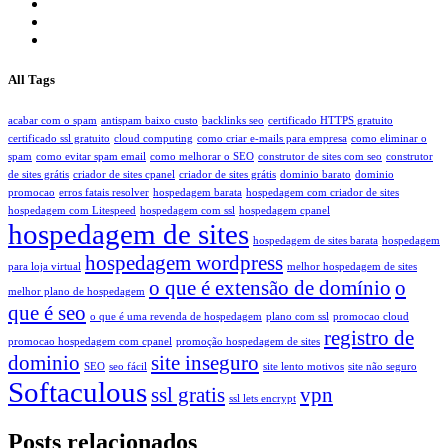
All Tags
acabar com o spam
antispam baixo custo
backlinks seo
certificado HTTPS gratuito
certificado ssl gratuito
cloud computing
como criar e-mails para empresa
como eliminar o
spam
como evitar spam email
como melhorar o SEO
construtor de sites com seo
construtor
de sites grátis
criador de sites cpanel
criador de sites grátis
dominio barato
dominio
promocao
erros fatais resolver
hospedagem barata
hospedagem com criador de sites
hospedagem com Litespeed
hospedagem com ssl
hospedagem cpanel
hospedagem de sites
hospedagem de sites barata
hospedagem
hospedagem wordpress
para loja virtual
melhor hospedagem de sites
o que é extensão de domínio
o
melhor plano de hospedagem
que é seo
o que é uma revenda de hospedagem
plano com ssl
promocao cloud
registro de
promocao hospedagem com cpanel
promoção hospedagem de sites
dominio
site inseguro
SEO
seo fácil
site lento motivos
site não seguro
Softaculous
ssl gratis
vpn
ssl lets encrypt
Posts relacionados