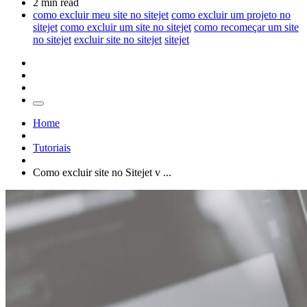
2 min read
como excluir meu site no sitejet
como excluir um projeto no
sitejet
como excluir um site no sitejet
como recomeçar um site
no sitejet
excluir site no sitejet
sitejet
Home
Tutoriais
Como excluir site no Sitejet v ...