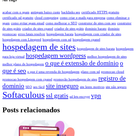
acabar com o spam
antispam baixo custo
backlinks seo
certificado HTTPS gratuito
certificado ssl gratuito
cloud computing
como criar e-mails para empresa
como eliminar o
spam
como evitar spam email
como melhorar o SEO
construtor de sites com seo
construtor
de sites grátis
criador de sites cpanel
criador de sites grátis
dominio barato
dominio
promocao
erros fatais resolver
hospedagem barata
hospedagem com criador de sites
hospedagem com Litespeed
hospedagem com ssl
hospedagem cpanel
hospedagem de sites
hospedagem de sites barata
hospedagem
hospedagem wordpress
para loja virtual
melhor hospedagem de sites
o que é extensão de domínio
o
melhor plano de hospedagem
que é seo
o que é uma revenda de hospedagem
plano com ssl
promocao cloud
registro de
promocao hospedagem com cpanel
promoção hospedagem de sites
dominio
site inseguro
SEO
seo fácil
site lento motivos
site não seguro
Softaculous
ssl gratis
vpn
ssl lets encrypt
Posts relacionados