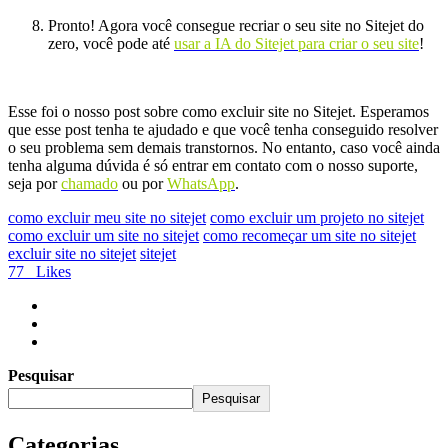
Pronto! Agora você consegue recriar o seu site no Sitejet do
zero, você pode até
usar a IA do Sitejet para criar o seu site
!
Esse foi o nosso post sobre como excluir site no Sitejet. Esperamos
que esse post tenha te ajudado e que você tenha conseguido resolver
o seu problema sem demais transtornos. No entanto, caso você ainda
tenha alguma dúvida é só entrar em contato com o nosso suporte,
seja por
chamado
ou por
WhatsApp
.
como excluir meu site no sitejet
como excluir um projeto no sitejet
como excluir um site no sitejet
como recomeçar um site no sitejet
excluir site no sitejet
sitejet
77
Likes
Pesquisar
Pesquisar
Categorias