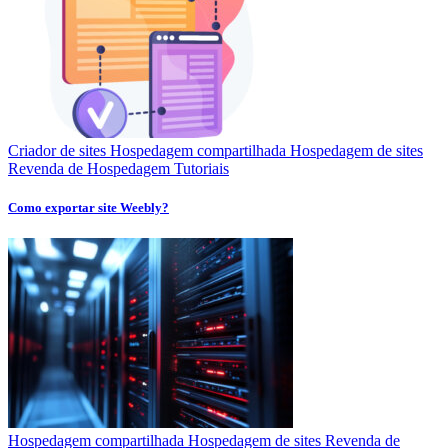
Criador de sites
Hospedagem compartilhada
Hospedagem de sites
Revenda de Hospedagem
Tutoriais
Como exportar site Weebly?
Hospedagem compartilhada
Hospedagem de sites
Revenda de